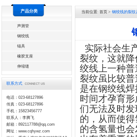
产品分类
当前位置:
首页
>
钢绞线的裂纹
声测管
钢绞线
实际社会生产
锚具
裂纹，这就降
橡胶支座
绞线上一种普
伸缩缝
裂纹虽比较普
联系方式
CONNECT US
是在钢绞线焊
时间才孕育形
电话：023-68127896
传真：023-68127896
们无法及时发
手机：15823456777
的，从而使得
联系人：李腾飞
邮箱：892117788@qq.com
的含氢量也会
网址：
www.cqhywz.com